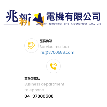
服務信箱
Service mailbox
iris@3700588.com
業務部電話
Business department
telephone
04-37000588