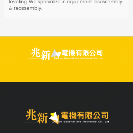
leveling. We specialize in equipment disassembly
& reassembly.
prev