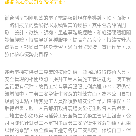
顧客満足の品質を確保する。
從台灣早期剛興盛的電子電路板到現在半導體、IC、面板，
一路科技業的發展得以累積豐富的經驗，其中包含評估開
發、設計、改造、調機、量產等階段經驗，和維護硬體相關
設備經驗，持續展延各種服務，提高產品良率，持續提升人
資品質，鼓勵員工終身學習，邁向開發製造一貫化作業，以
強化核心優勢為目標。
兆新電機提供員工專業的技術訓練，並協助取得技術人員、
安全管理的相關證照，提升工程人員施工管理能力，使工程
品質更有保障，故員工持有專業證照比例高達76%，現仍持
續增加中。在勞工安全衛生教育的訓練方面，為本公司長期
規劃的重點，所有施工人員都須參加安全作業訓練課程，並
取得證書；監工人員都須取得現場安全衛生監督人員證書；
工地主管都須取得丙種勞工安全衛生業務主管以上證書，公
司內部也針對員工不定期舉辦勞工安全衛生教育訓練，藉由
課程的舉辦，讓全體員工遵守各項工安規定「保護自己、保