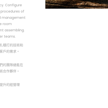
cy. Configure
n procedures of
and management
ee room
nt assembling.
eer teams.
扎穩打的技術和
客戶的需求。
們的團隊總能在
術合作夥伴。
提升的經營理