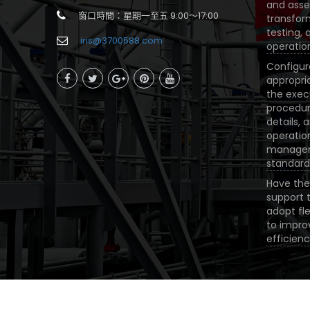
and asse
窗口時間：星期一至五 9:00〜17:00
transfor
testing, 
iris@3700588.com
operatio
Configur
appropria
the exec
procedur
details,
operati
manage
standard
Have the 
support 
adopt fle
to impro
efficienc