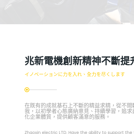
兆新電機創新精神不斷提
イノベーションに力を入れ、全力を尽くします
在既有的成就基石上不斷的精益求精，從不間
我，以初學者心態廣納意見、持續學習，追求
化企業體質，提供顧客滿意的服務。
Zhaoxin electric LTD. Have the ability to support th