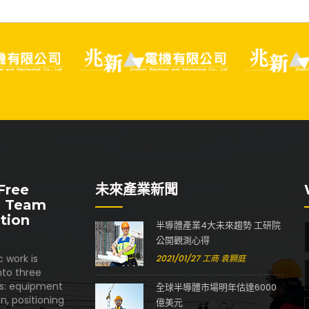
Free
未來產業新聞
 Team
tion
半導體產業4大未來趨勢 工研院
公開觀測心得
 work is
2021/01/27 工商 袁顥庭
nto three
ns: equipment
全球半導體市場明年估達6000
n, positioning
億美元