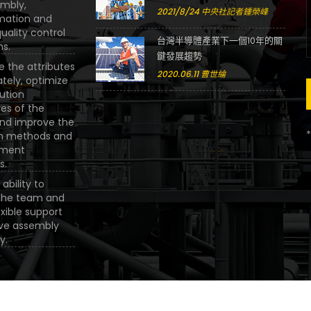
mbly,
2021/8/24 中央社記者鍾榮峰
mation and
quality control
台灣半導體產業下一個10年的關
ns.
鍵發展趨勢
e the attributes
2020.06.11 曹世綸
tely, optimize
ution
es of the
 and improve the
*
on methods and
ment
s.
ability to
the team and
xible support
ve assembly
y.