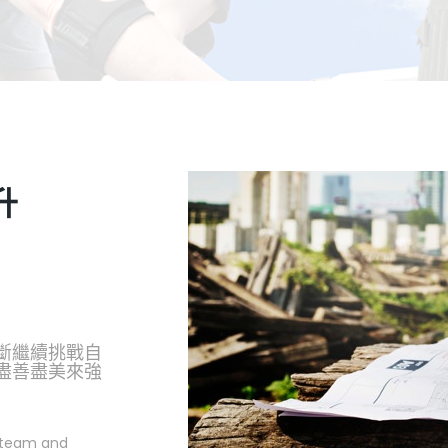
升
斷繼續挑戰自
盡善盡美來強
e team and